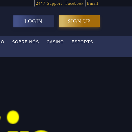
24*7 Support
Facebook
Email
LOGIN
SIGN UP
GO
SOBRE NÓS
CASINO
ESPORTS