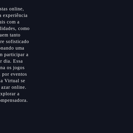
tas online,
a experiência
ais com a
alidades, como
raem tanto
re sofisticado
ionando uma
m participar a
r dia. Essa
rna os jogos
 por eventos
a Virtual se
 azar online.
xplorar a
compensadora.