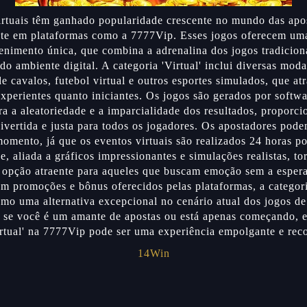
irtuais têm ganhado popularidade crescente no mundo das apos
te em plataformas como a 7777Vip. Esses jogos oferecem um
tenimento única, que combina a adrenalina dos jogos tradicion
do ambiente digital. A categoria 'Virtual' inclui diversas mod
de cavalos, futebol virtual e outros esportes simulados, que at
xperientes quanto iniciantes. Os jogos são gerados por softwa
ra a aleatoriedade e a imparcialidade dos resultados, proporc
ivertida e justa para todos os jogadores. Os apostadores pode
omento, já que os eventos virtuais são realizados 24 horas po
de, aliada a gráficos impressionantes e simulações realistas, to
a opção atraente para aqueles que buscam emoção sem a espera
m promoções e bônus oferecidos pelas plataformas, a categori
mo uma alternativa excepcional no cenário atual dos jogos de
, se você é um amante de apostas ou está apenas começando, e
irtual' na 7777Vip pode ser uma experiência empolgante e re
14Win