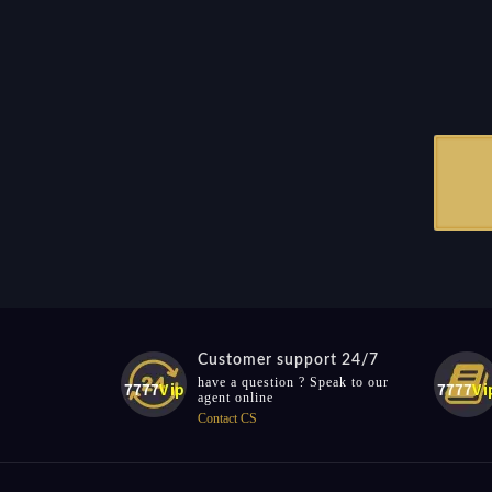
Customer support 24/7
have a question ? Speak to our
agent online
Contact CS