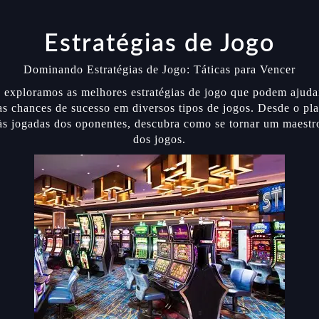
Estratégias de Jogo
Dominando Estratégias de Jogo: Táticas para Vencer
, exploramos as melhores estratégias de jogo que podem ajuda
s chances de sucesso em diversos tipos de jogos. Desde o pl
às jogadas dos oponentes, descubra como se tornar um maestr
dos jogos.