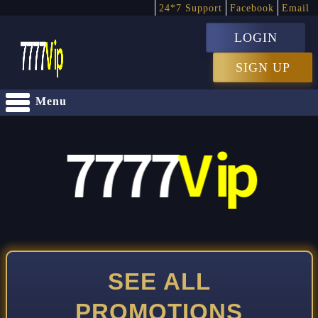
24*7 Support
Facebook
Email
LOGIN
SIGN UP
Menu
SEE ALL
PROMOTIONS