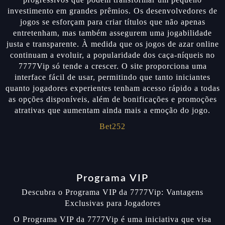
investimento em grandes prêmios. Os desenvolvedores de
jogos se esforçam para criar títulos que não apenas
entretenham, mas também assegurem uma jogabilidade
justa e transparente. À medida que os jogos de azar online
continuam a evoluir, a popularidade dos caça-níqueis no
7777Vip só tende a crescer. O site proporciona uma
interface fácil de usar, permitindo que tanto iniciantes
quanto jogadores experientes tenham acesso rápido a todas
as opções disponíveis, além de bonificações e promoções
atrativas que aumentam ainda mais a emoção do jogo.
Bet252
Programa VIP
Descubra o Programa VIP da 7777Vip: Vantagens
Exclusivas para Jogadores
O Programa VIP da 7777Vip é uma iniciativa que visa