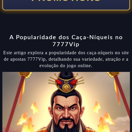
A Popularidade dos Caça-Níqueis no
7777Vip
Este artigo explora a popularidade dos caça-níqueis no site
de apostas 7777Vip, detalhando sua variedade, atração e a
evolução do jogo online.