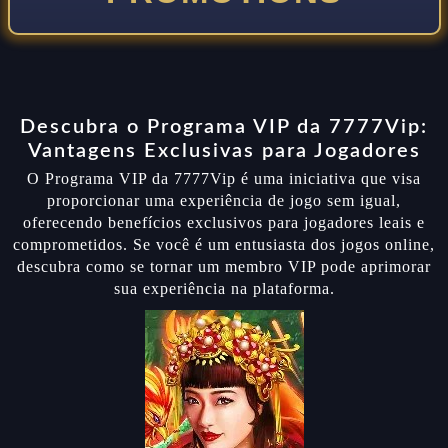
Descubra o Programa VIP da 7777Vip:
Vantagens Exclusivas para Jogadores
O Programa VIP da 7777Vip é uma iniciativa que visa
proporcionar uma experiência de jogo sem igual,
oferecendo benefícios exclusivos para jogadores leais e
comprometidos. Se você é um entusiasta dos jogos online,
descubra como se tornar um membro VIP pode aprimorar
sua experiência na plataforma.