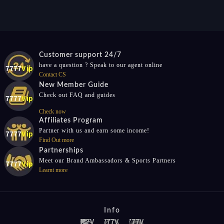
Customer support 24/7
have a question ? Speak to our agent online
Contact CS
New Member Guide
Check out FAQ and guides
Check now
Affiliates Program
Partner with us and earn some income!
Find Out more
Partnerships
Meet our Brand Ambassadors & Sports Partners
Learnt more
Info