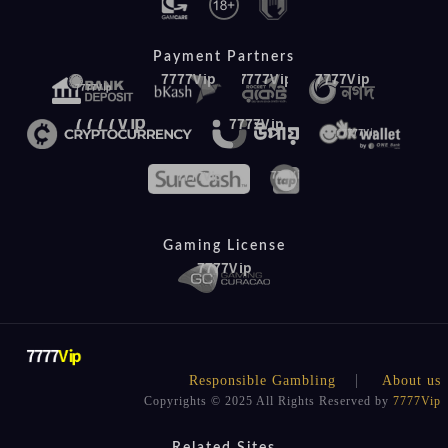
Payment Partners
Gaming License
Responsible Gambling
About us
Copyrights © 2025 All Rights Reserved by
7777Vip
Related Sites