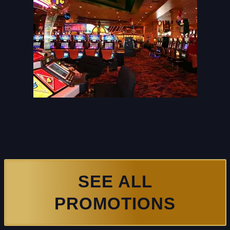
SEE ALL
PROMOTIONS