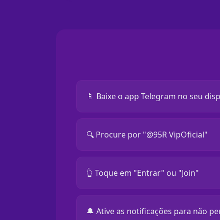
📱 Baixe o app Telegram no seu disp
🔍 Procure por "@95R VipOficial"
👆 Toque em "Entrar" ou "Join"
🔔 Ative as notificações para não p