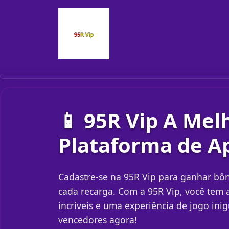
📱 95R Vip A Mel
Plataforma de A
Cadastre-se na 95R Vip para ganhar bô
cada recarga. Com a 95R Vip, você tem
incríveis e uma experiência de jogo inig
vencedores agora!