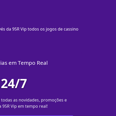
és da 95R Vip todos os jogos de cassino
cias em Tempo Real
24/7
e todas as novidades, promoções e
a 95R Vip em tempo real!