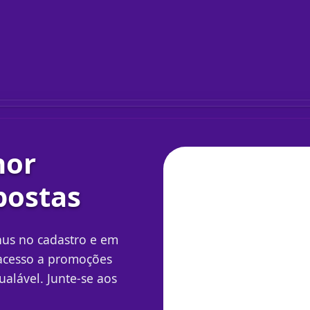
hor
postas
nus no cadastro e em
 acesso a promoções
ualável. Junte-se aos