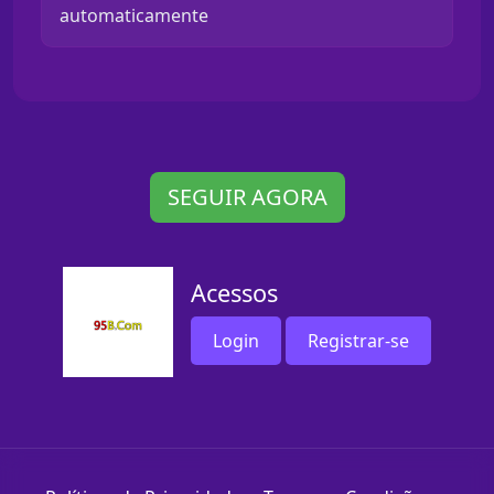
automaticamente
SEGUIR AGORA
Acessos
Login
Registrar-se