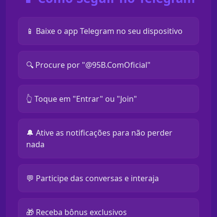
📱 Baixe o app Telegram no seu dispositivo
🔍 Procure por "@95B.ComOficial"
👆 Toque em "Entrar" ou "Join"
🔔 Ative as notificações para não perder
nada
💬 Participe das conversas e interaja
🎁 Receba bônus exclusivos