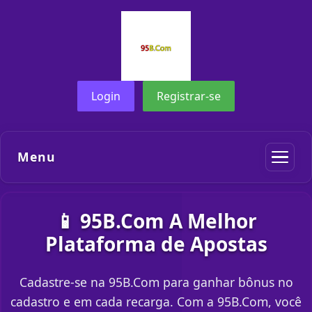
Login
Registrar-se
Menu
📱 95B.Com A Melhor
Plataforma de Apostas
Cadastre-se na 95B.Com para ganhar bônus no
cadastro e em cada recarga. Com a 95B.Com, você