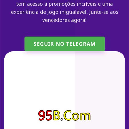
tem acesso a promoções incríveis e uma
experiência de jogo inigualável. Junte-se aos
vencedores agora!
SEGUIR NO TELEGRAM