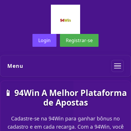
Login
Registrar-se
Menu
📱 94Win A Melhor Plataforma
de Apostas
Cadastre-se na 94Win para ganhar bônus no
cadastro e em cada recarga. Com a 94Win, você