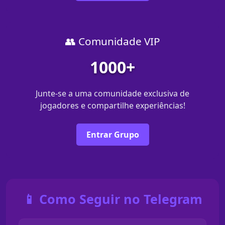
👥 Comunidade VIP
1000+
Junte-se a uma comunidade exclusiva de
jogadores e compartilhe experiências!
Entrar Grupo
📱 Como Seguir no Telegram