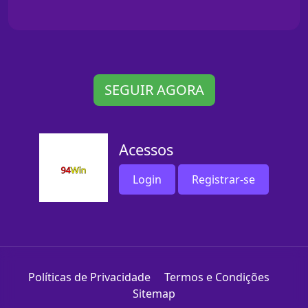
SEGUIR AGORA
Acessos
Login
Registrar-se
Políticas de Privacidade
Termos e Condições
Sitemap