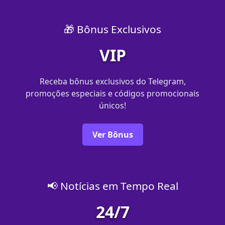
🎁 Bônus Exclusivos
VIP
Receba bônus exclusivos do Telegram,
promoções especiais e códigos promocionais
únicos!
Ver Bônus
📢 Notícias em Tempo Real
24/7