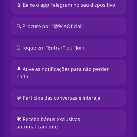
📱 Baixe o app Telegram no seu dispositivo
🔍 Procure por "@94AOficial"
👆 Toque em "Entrar" ou "Join"
🔔 Ative as notificações para não perder
nada
💬 Participe das conversas e interaja
🎁 Receba bônus exclusivos
automaticamente