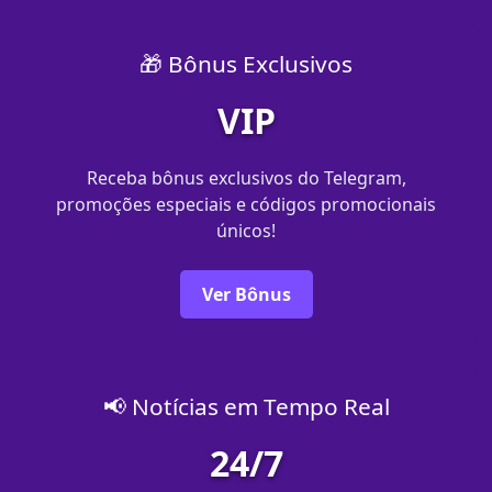
🎁 Bônus Exclusivos
VIP
Receba bônus exclusivos do Telegram,
promoções especiais e códigos promocionais
únicos!
Ver Bônus
📢 Notícias em Tempo Real
24/7