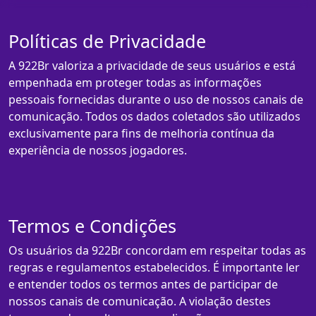
Políticas de Privacidade
A 922Br valoriza a privacidade de seus usuários e está
empenhada em proteger todas as informações
pessoais fornecidas durante o uso de nossos canais de
comunicação. Todos os dados coletados são utilizados
exclusivamente para fins de melhoria contínua da
experiência de nossos jogadores.
Termos e Condições
Os usuários da 922Br concordam em respeitar todas as
regras e regulamentos estabelecidos. É importante ler
e entender todos os termos antes de participar de
nossos canais de comunicação. A violação destes