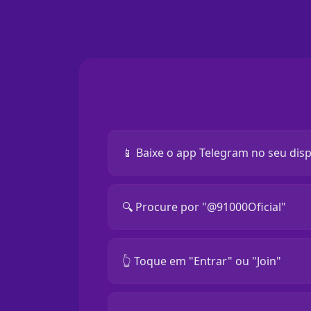
📱 Baixe o app Telegram no seu disp
🔍 Procure por "@91000Oficial"
👆 Toque em "Entrar" ou "Join"