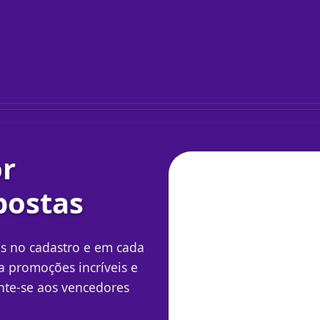
or
postas
s no cadastro e em cada
a promoções incríveis e
unte-se aos vencedores