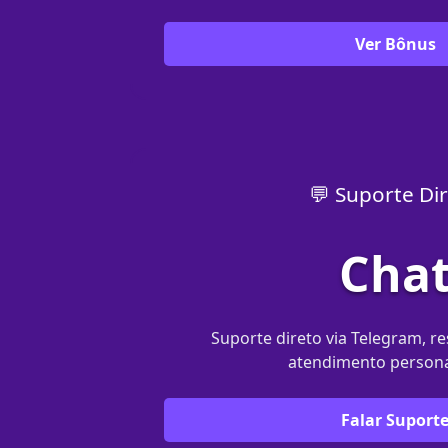
Ver Bônus
💬 Suporte Di
Cha
Suporte direto via Telegram, r
atendimento persona
Falar Suport