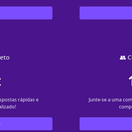
reto
👥 
t
espostas rápidas e
Junte-se a uma com
lizado!
compa
e