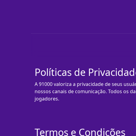
Políticas de Privacida
A 91000 valoriza a privacidade de seus usu
nossos canais de comunicação. Todos os dad
jogadores.
Termos e Condições