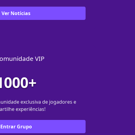
Ver Notícias
Comunidade VIP
1000+
unidade exclusiva de jogadores e
rtilhe experiências!
Entrar Grupo