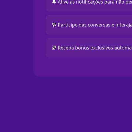
🔔 Ative as notificações para não p
💬 Participe das conversas e interaj
🎁 Receba bônus exclusivos autom