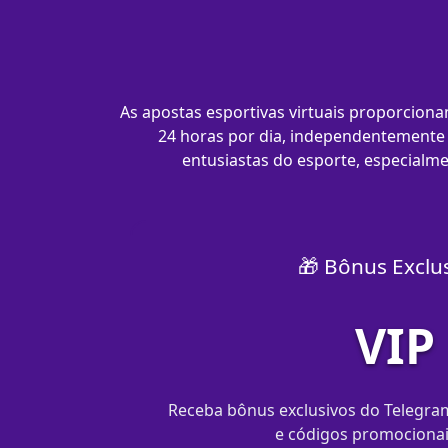
As apostas esportivas virtuais proporciona
24 horas por dia, independentemente 
entusiastas do esporte, especialm
🎁 Bônus Exclu
VIP
Receba bônus exclusivos do Telegra
e códigos promocionai