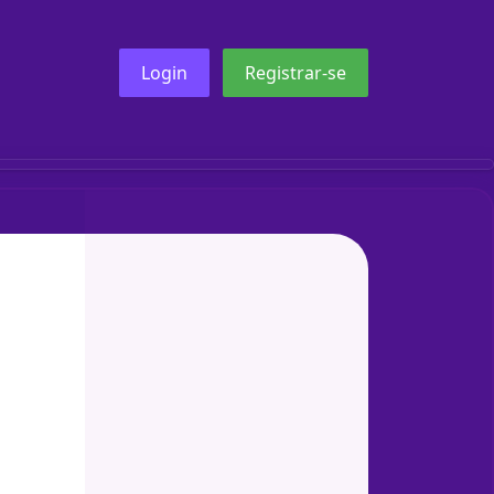
Login
Registrar-se