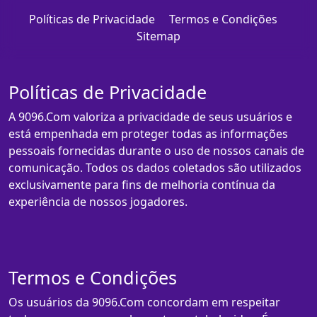
Políticas de Privacidade
Termos e Condições
Sitemap
Políticas de Privacidade
A 9096.Com valoriza a privacidade de seus usuários e
está empenhada em proteger todas as informações
pessoais fornecidas durante o uso de nossos canais de
comunicação. Todos os dados coletados são utilizados
exclusivamente para fins de melhoria contínua da
experiência de nossos jogadores.
Termos e Condições
Os usuários da 9096.Com concordam em respeitar