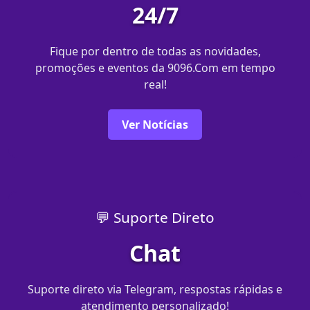
24/7
Fique por dentro de todas as novidades,
promoções e eventos da 9096.Com em tempo
real!
Ver Notícias
💬 Suporte Direto
Chat
Suporte direto via Telegram, respostas rápidas e
atendimento personalizado!