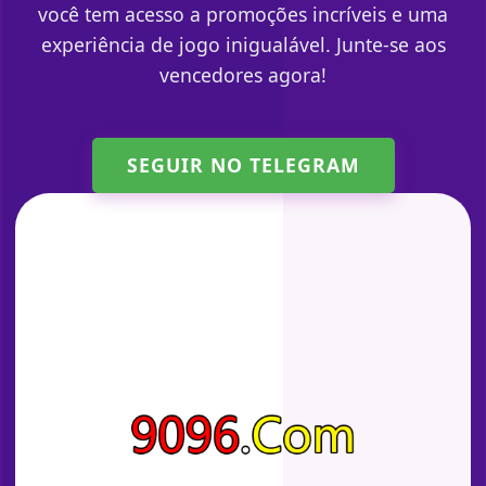
você tem acesso a promoções incríveis e uma
experiência de jogo inigualável. Junte-se aos
vencedores agora!
SEGUIR NO TELEGRAM