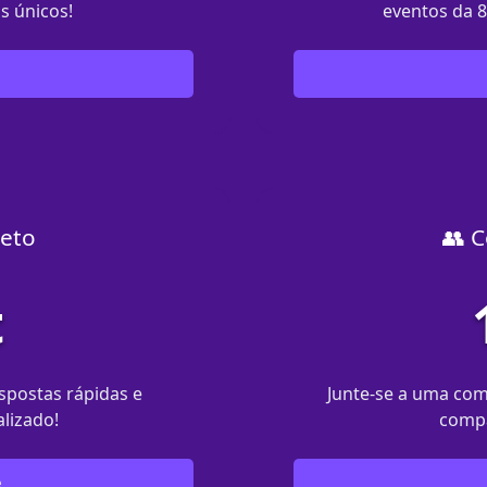
s únicos!
eventos da 
reto
👥 
t
espostas rápidas e
Junte-se a uma com
lizado!
compa
e