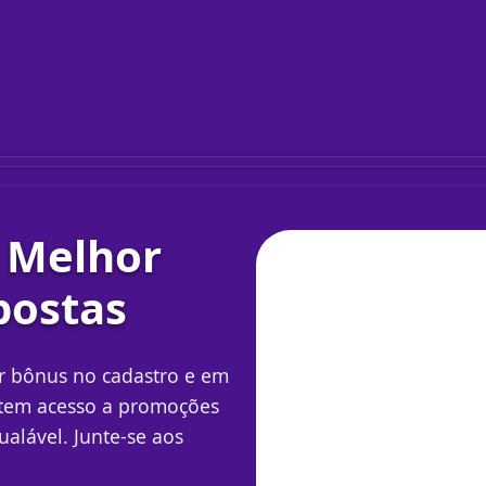
A Melhor
postas
r bônus no cadastro e em
 tem acesso a promoções
ualável. Junte-se aos