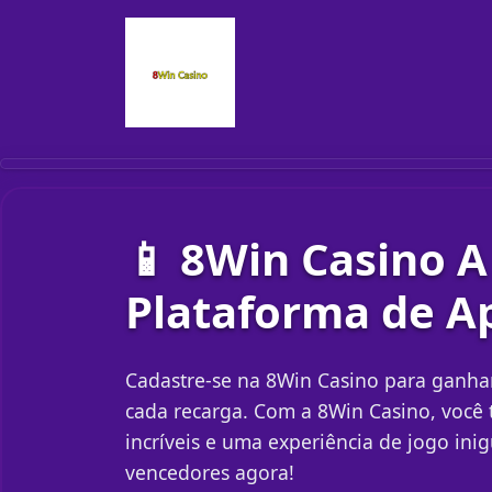
📱 8Win Casino 
Plataforma de A
Cadastre-se na 8Win Casino para ganha
cada recarga. Com a 8Win Casino, você
incríveis e uma experiência de jogo inig
vencedores agora!