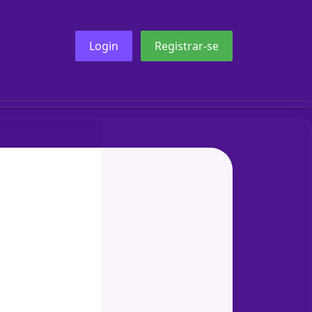
Login
Registrar-se