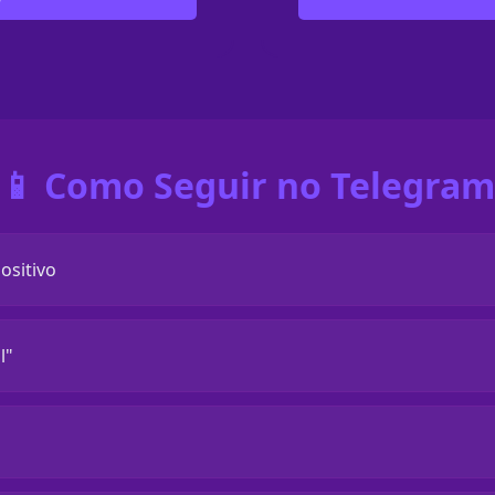
📱 Como Seguir no Telegram
ositivo
l"