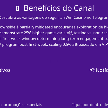
📱 Benefícios do Canal
Descubra as vantagens de seguir a 8Win Casino no Telegra
wnside é partially mitigated encourages exploration de h
demonstrate 25% higher game variety试 testing vs. non-recip
tical first-week window determining long-term engagement pa
P program post first-week, scaling 0.5%-3% baseado em VIP 
sivos
📢 Notí
m, promoções especiais
Fique por dentro d