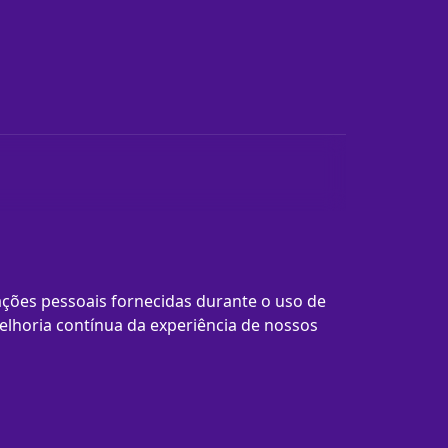
ações pessoais fornecidas durante o uso de
elhoria contínua da experiência de nossos