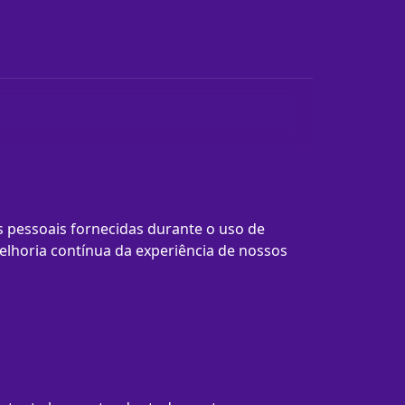
 pessoais fornecidas durante o uso de
elhoria contínua da experiência de nossos