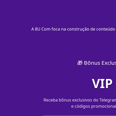
A 8U Com foca na construção de conteúdo 
🎁 Bônus Exclu
VIP
Receba bônus exclusivos do Telegra
e códigos promocionai