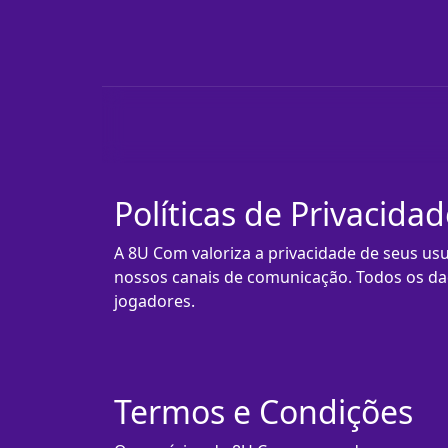
Políticas de Privacida
A 8U Com valoriza a privacidade de seus u
nossos canais de comunicação. Todos os dad
jogadores.
Termos e Condições