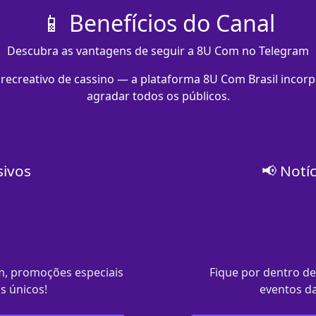
📱 Benefícios do Canal
Descubra as vantagens de seguir a 8U Com no Telegram
recreativo de cassino — a plataforma 8U Com Brasil incorp
agradar todos os públicos.
sivos
📢 Notí
m, promoções especiais
Fique por dentro d
s únicos!
eventos d