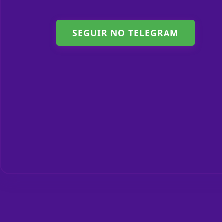
SEGUIR NO TELEGRAM