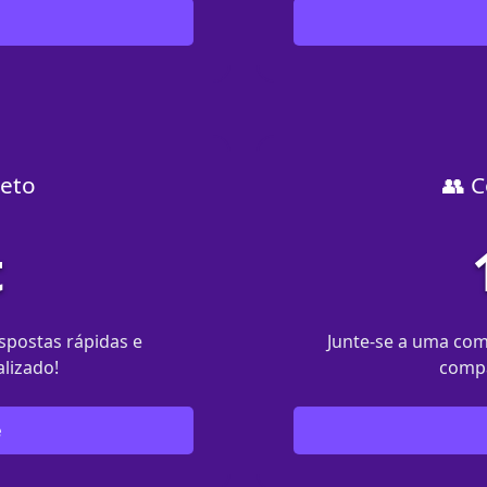
reto
👥 
t
espostas rápidas e
Junte-se a uma com
lizado!
compa
e