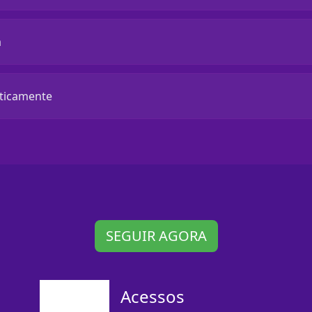
a
aticamente
SEGUIR AGORA
Acessos