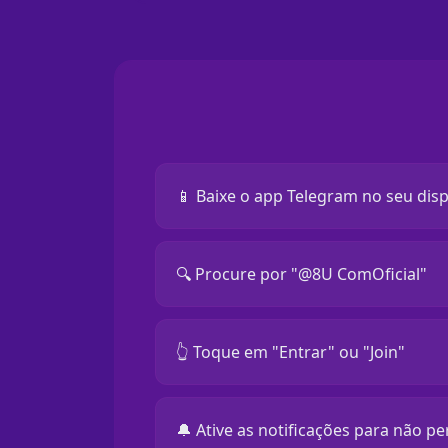
📱 Baixe o app Telegram no seu disp
🔍 Procure por "@8U ComOficial"
👆 Toque em "Entrar" ou "Join"
🔔 Ative as notificações para não p