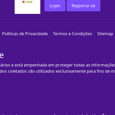
Login
Registrar-se
Políticas de Privacidade
Termos e Condições
Sitemap
de
suários e está empenhada em proteger todas as informações
os coletados são utilizados exclusivamente para fins de m