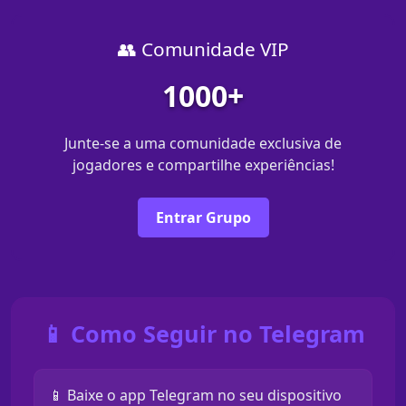
👥 Comunidade VIP
1000+
Junte-se a uma comunidade exclusiva de
jogadores e compartilhe experiências!
Entrar Grupo
📱 Como Seguir no Telegram
📱 Baixe o app Telegram no seu dispositivo