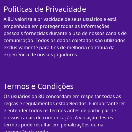
Políticas de Privacidade
A 8U valoriza a privacidade de seus usuários e está
empenhada em proteger todas as informações
pessoais fornecidas durante o uso de nossos canais de
comunicação. Todos os dados coletados são utilizados
exclusivamente para fins de melhoria contínua da
experiência de nossos jogadores.
Termos e Condições
Os usuários da 8U concordam em respeitar todas as
regras e regulamentos estabelecidos. É importante ler
e entender todos os termos antes de participar de
nossos canais de comunicação. A violação destes
termos pode resultar em penalizações ou na
suspensão da conta.