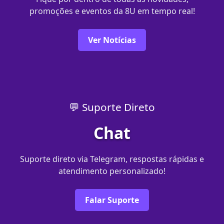
promoções e eventos da 8U em tempo real!
Ver Notícias
💬 Suporte Direto
Chat
Suporte direto via Telegram, respostas rápidas e
atendimento personalizado!
Falar Suporte