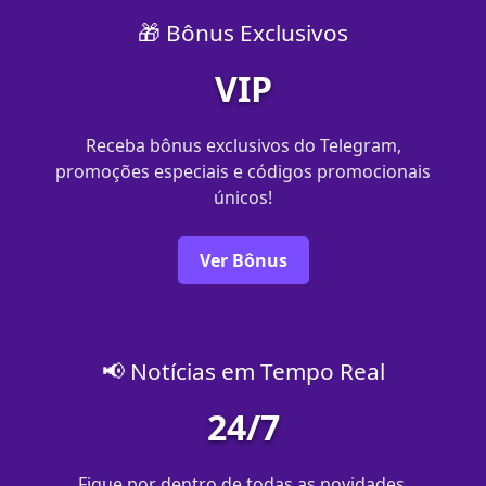
🎁 Bônus Exclusivos
VIP
Receba bônus exclusivos do Telegram,
promoções especiais e códigos promocionais
únicos!
Ver Bônus
📢 Notícias em Tempo Real
24/7
Fique por dentro de todas as novidades,