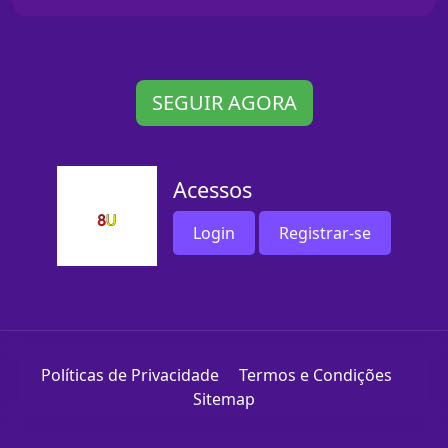
SEGUIR AGORA
Acessos
Login
Registrar-se
Políticas de Privacidade
Termos e Condições
Sitemap