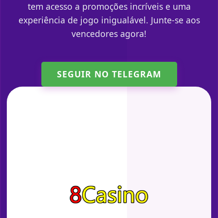
tem acesso a promoções incríveis e uma
experiência de jogo inigualável. Junte-se aos
vencedores agora!
SEGUIR NO TELEGRAM