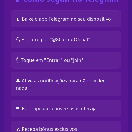
📱 Baixe o app Telegram no seu dispositivo
🔍 Procure por "@8CasinoOficial"
👆 Toque em "Entrar" ou "Join"
🔔 Ative as notificações para não perder
nada
💬 Participe das conversas e interaja
🎁 Receba bônus exclusivos