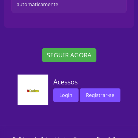
automaticamente
SEGUIR AGORA
Acessos
Login
Registrar-se