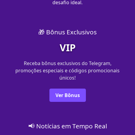
desafio ideal.
🎁 Bônus Exclusivos
VIP
Receba bônus exclusivos do Telegram,
promoções especiais e códigos promocionais
únicos!
Ver Bônus
📢 Notícias em Tempo Real