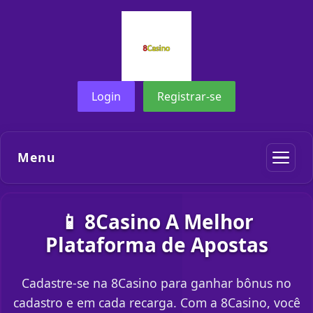
Login
Registrar-se
Menu
📱 8Casino A Melhor
Plataforma de Apostas
Cadastre-se na 8Casino para ganhar bônus no
cadastro e em cada recarga. Com a 8Casino, você