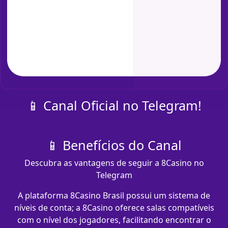
📱 Canal Oficial no Telegram!
📱 Benefícios do Canal
Descubra as vantagens de seguir a 8Casino no
Telegram
A plataforma 8Casino Brasil possui um sistema de
níveis de conta; a 8Casino oferece salas compatíveis
com o nível dos jogadores, facilitando encontrar o