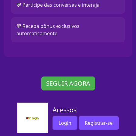
💬 Participe das conversas e interaja
🎁 Receba bônus exclusivos
automaticamente
SEGUIR AGORA
Acessos
Login
Registrar-se