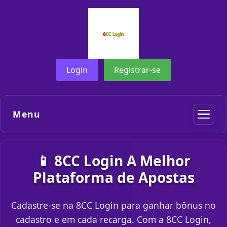
Login
Registrar-se
Menu
📱 8CC Login A Melhor
Plataforma de Apostas
Cadastre-se na 8CC Login para ganhar bônus no
cadastro e em cada recarga. Com a 8CC Login,