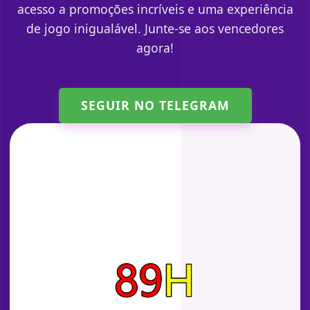
acesso a promoções incríveis e uma experiência
de jogo inigualável. Junte-se aos vencedores
agora!
SEGUIR NO TELEGRAM