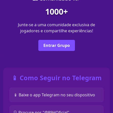
1000+
Junte-se a uma comunidade exclusiva de
jogadores e compartilhe experiências!
Entrar Grupo
📱 Como Seguir no Telegram
📱 Baixe o app Telegram no seu dispositivo
🔍 Procure por "@89HOficial"