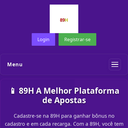
Login
Registrar-se
Menu
📱 89H A Melhor Plataforma
de Apostas
Cadastre-se na 89H para ganhar bônus no
cadastro e em cada recarga. Com a 89H, você tem