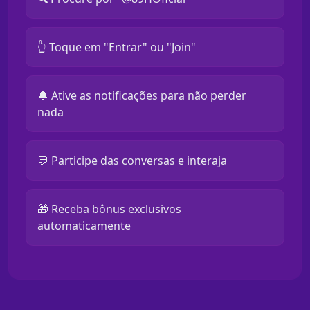
👆 Toque em "Entrar" ou "Join"
🔔 Ative as notificações para não perder
nada
💬 Participe das conversas e interaja
🎁 Receba bônus exclusivos
automaticamente