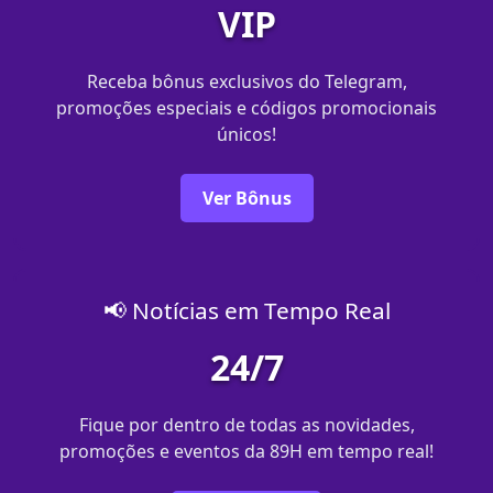
VIP
Receba bônus exclusivos do Telegram,
promoções especiais e códigos promocionais
únicos!
Ver Bônus
📢 Notícias em Tempo Real
24/7
Fique por dentro de todas as novidades,
promoções e eventos da 89H em tempo real!