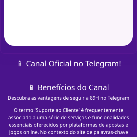
📱 Canal Oficial no Telegram!
📱 Benefícios do Canal
Descubra as vantagens de seguir a 89H no Telegram
O termo 'Suporte ao Cliente' é frequentemente
associado a uma série de serviços e funcionalidades
essenciais oferecidos por plataformas de apostas e
jogos online. No contexto do site de palavras-chave