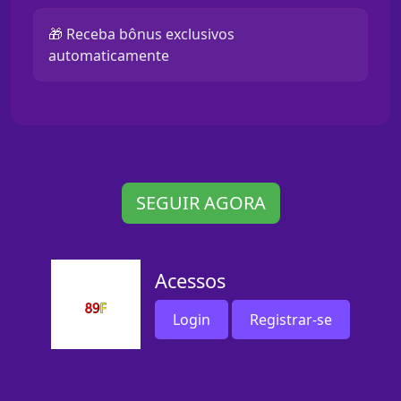
🎁 Receba bônus exclusivos
automaticamente
SEGUIR AGORA
Acessos
Login
Registrar-se