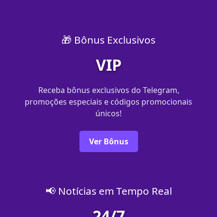
🎁 Bônus Exclusivos
VIP
Receba bônus exclusivos do Telegram,
promoções especiais e códigos promocionais
únicos!
Ver Bônus
📢 Notícias em Tempo Real
24/7