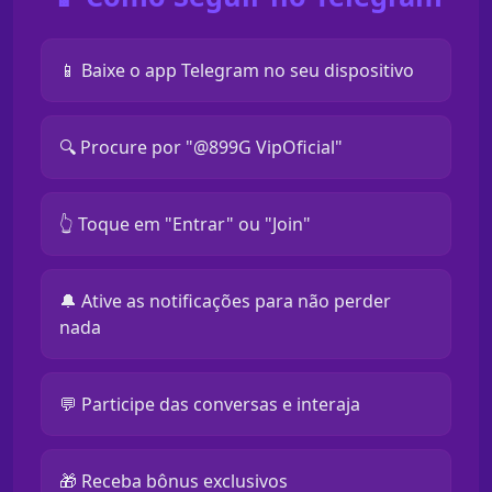
📱 Baixe o app Telegram no seu dispositivo
🔍 Procure por "@899G VipOficial"
👆 Toque em "Entrar" ou "Join"
🔔 Ative as notificações para não perder
nada
💬 Participe das conversas e interaja
🎁 Receba bônus exclusivos