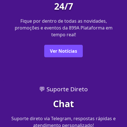
24/7
Fique por dentro de todas as novidades,
promoções e eventos da 899A Plataforma em
tempo real!
Ver Notícias
💬 Suporte Direto
Chat
Suporte direto via Telegram, respostas rápidas e
atendimento personalizado!