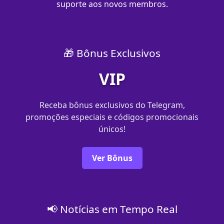
suporte aos novos membros.
🎁 Bônus Exclusivos
VIP
Receba bônus exclusivos do Telegram,
promoções especiais e códigos promocionais
únicos!
Ver Bônus
📢 Notícias em Tempo Real