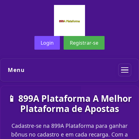
Login
Registrar-se
Menu
📱 899A Plataforma A Melhor
Plataforma de Apostas
Cadastre-se na 899A Plataforma para ganhar
bônus no cadastro e em cada recarga. Com a