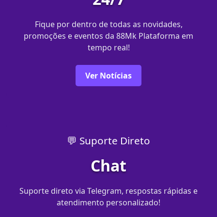
Fique por dentro de todas as novidades,
promoções e eventos da 88Mk Plataforma em
tempo real!
Ver Notícias
💬 Suporte Direto
Chat
Suporte direto via Telegram, respostas rápidas e
atendimento personalizado!