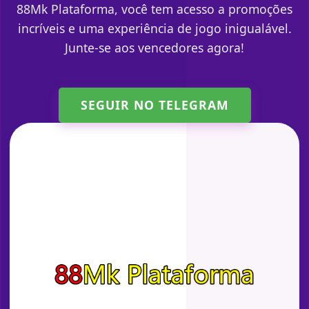
88Mk Plataforma, você tem acesso a promoções
incríveis e uma experiência de jogo inigualável.
Junte-se aos vencedores agora!
SEGUIR NO TELEGRAM