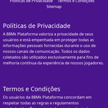
Políticas de Privacidade
Termos e Condições
Sitemap
Políticas de Privacidade
A 88Mk Plataforma valoriza a privacidade de seus
usuários e está empenhada em proteger todas as
informações pessoais fornecidas durante o uso de
nossos canais de comunicação. Todos os dados
coletados são utilizados exclusivamente para fins de
melhoria contínua da experiência de nossos jogadores.
Termos e Condições
Os usuários da 88Mk Plataforma concordam em
respeitar todas as regras e regulamentos