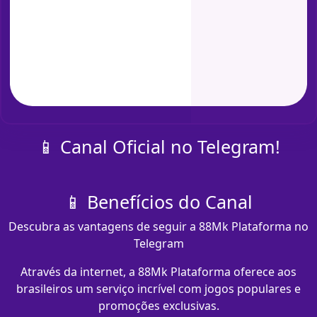
📱 Canal Oficial no Telegram!
📱 Benefícios do Canal
Descubra as vantagens de seguir a 88Mk Plataforma no
Telegram
Através da internet, a 88Mk Plataforma oferece aos
brasileiros um serviço incrível com jogos populares e
promoções exclusivas.