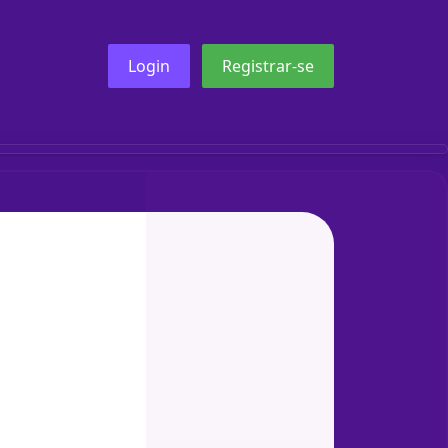
Login
Registrar-se