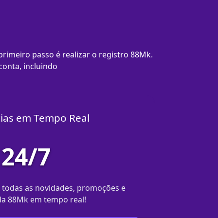
imeiro passo é realizar o registro 88Mk.
conta, incluindo
cias em Tempo Real
24/7
e todas as novidades, promoções e
da 88Mk em tempo real!