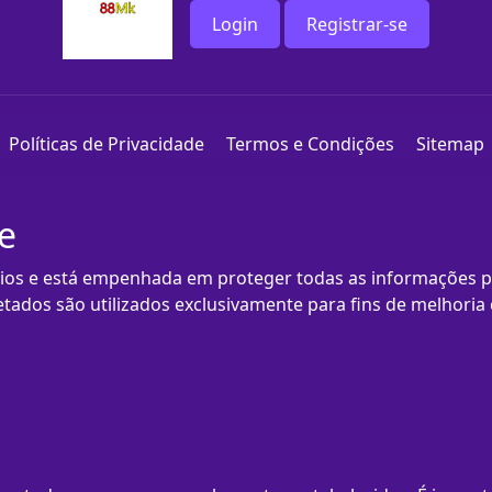
Login
Registrar-se
Políticas de Privacidade
Termos e Condições
Sitemap
de
ários e está empenhada em proteger todas as informações p
tados são utilizados exclusivamente para fins de melhoria