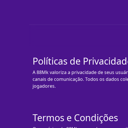
Políticas de Privacida
A 88Mk valoriza a privacidade de seus usu
canais de comunicação. Todos os dados cole
jogadores.
Termos e Condições