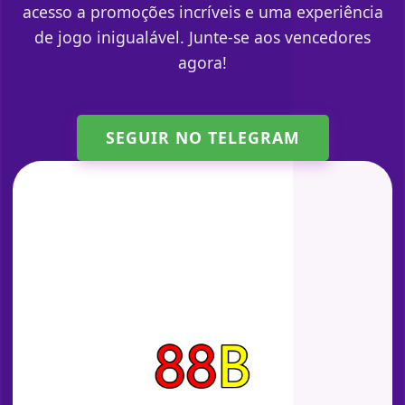
acesso a promoções incríveis e uma experiência
de jogo inigualável. Junte-se aos vencedores
agora!
SEGUIR NO TELEGRAM