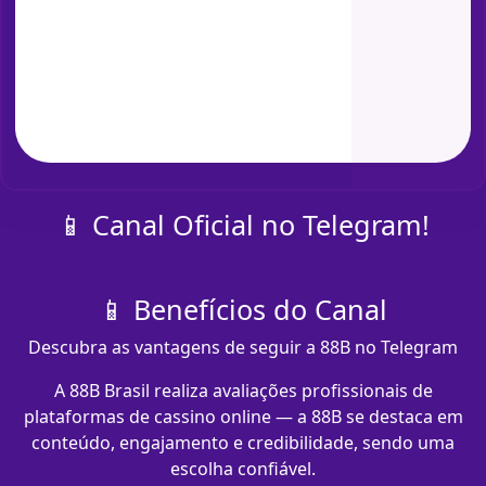
📱 Canal Oficial no Telegram!
📱 Benefícios do Canal
Descubra as vantagens de seguir a 88B no Telegram
A 88B Brasil realiza avaliações profissionais de
plataformas de cassino online — a 88B se destaca em
conteúdo, engajamento e credibilidade, sendo uma
escolha confiável.