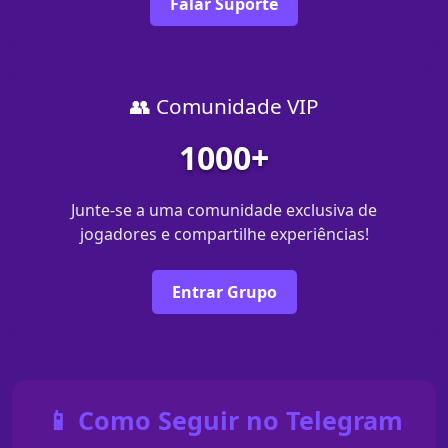
Falar Suporte
👥 Comunidade VIP
1000+
Junte-se a uma comunidade exclusiva de
jogadores e compartilhe experiências!
Entrar Grupo
📱 Como Seguir no Telegram