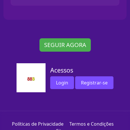
SEGUIR AGORA
Acessos
Login
Registrar-se
Políticas de Privacidade
Termos e Condições