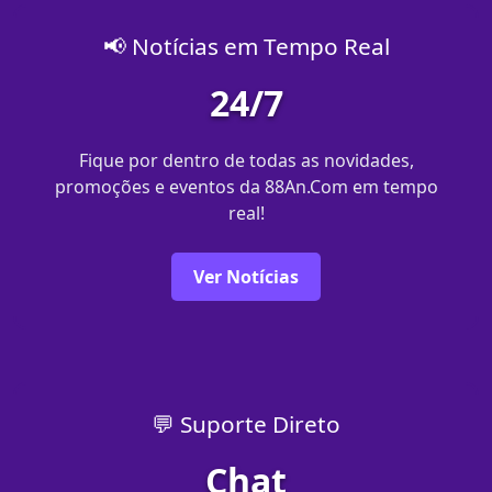
📢 Notícias em Tempo Real
24/7
Fique por dentro de todas as novidades,
promoções e eventos da 88An.Com em tempo
real!
Ver Notícias
💬 Suporte Direto
Chat