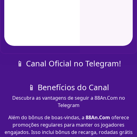
📱 Canal Oficial no Telegram!
📱 Benefícios do Canal
Descubra as vantagens de seguir a 88An.Com no
Telegram
Além do bônus de boas-vindas, a
88An.Com
oferece
promoções regulares para manter os jogadores
engajados. Isso inclui bônus de recarga, rodadas grátis