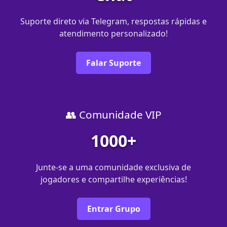
Suporte direto via Telegram, respostas rápidas e
atendimento personalizado!
Falar Suporte
👥 Comunidade VIP
1000+
Junte-se a uma comunidade exclusiva de
jogadores e compartilhe experiências!
Entrar Grupo