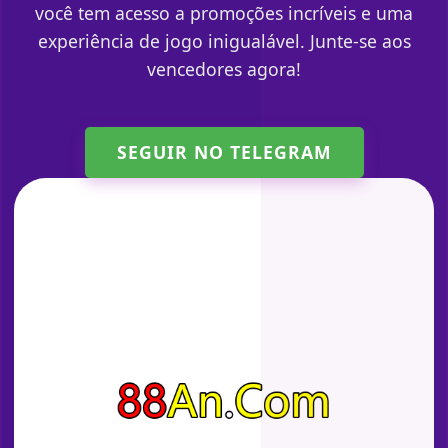
você tem acesso a promoções incríveis e uma
experiência de jogo inigualável. Junte-se aos
vencedores agora!
SEGUIR NO TELEGRAM