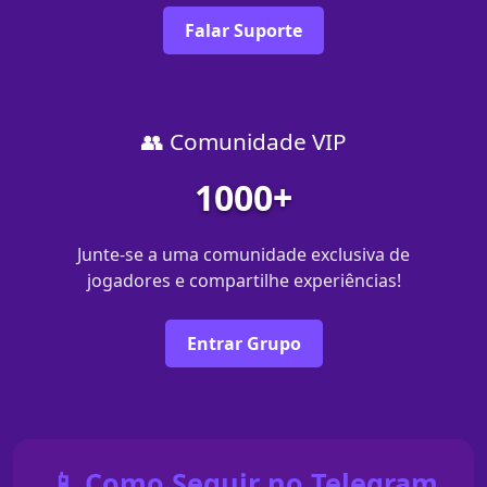
Falar Suporte
👥 Comunidade VIP
1000+
Junte-se a uma comunidade exclusiva de
jogadores e compartilhe experiências!
Entrar Grupo
📱 Como Seguir no Telegram