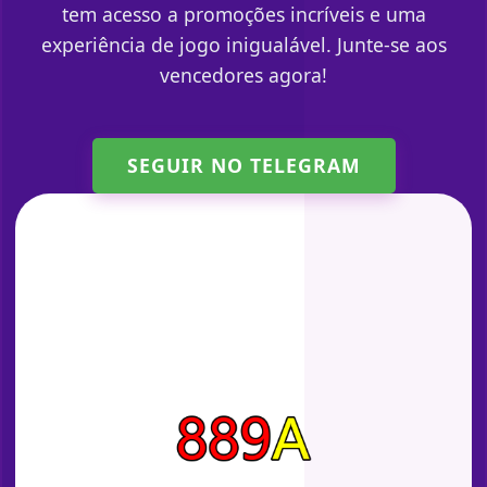
tem acesso a promoções incríveis e uma
experiência de jogo inigualável. Junte-se aos
vencedores agora!
SEGUIR NO TELEGRAM