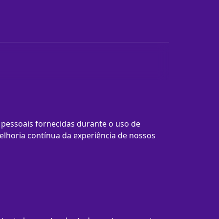
 pessoais fornecidas durante o uso de
elhoria contínua da experiência de nossos