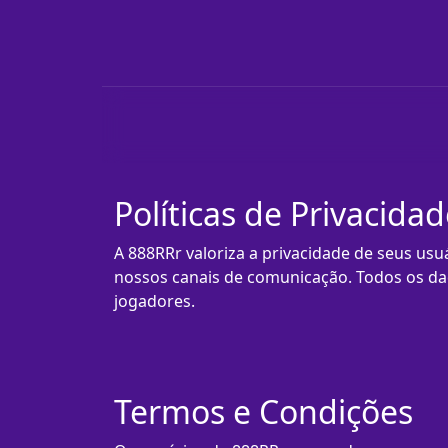
Políticas de Privacida
A 888RRr valoriza a privacidade de seus us
nossos canais de comunicação. Todos os dad
jogadores.
Termos e Condições