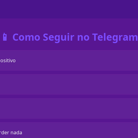
📱 Como Seguir no Telegram
ositivo
erder nada