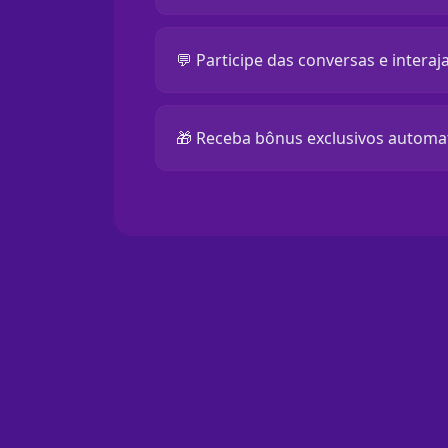
💬 Participe das conversas e interaj
🎁 Receba bônus exclusivos autom