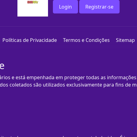
Login
Registrar-se
Políticas de Privacidade
Termos e Condições
Sitemap
de
uários e está empenhada em proteger todas as informações
os coletados são utilizados exclusivamente para fins de m