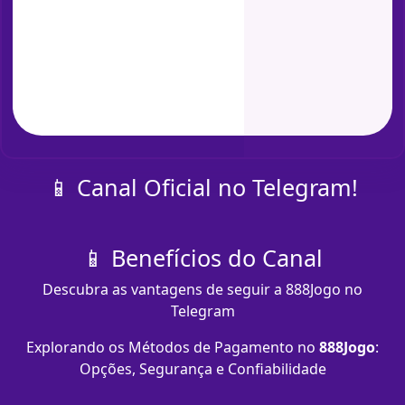
📱 Canal Oficial no Telegram!
📱 Benefícios do Canal
Descubra as vantagens de seguir a 888Jogo no
Telegram
Explorando os Métodos de Pagamento no
888Jogo
:
Opções, Segurança e Confiabilidade