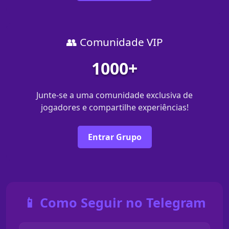
👥 Comunidade VIP
1000+
Junte-se a uma comunidade exclusiva de
jogadores e compartilhe experiências!
Entrar Grupo
📱 Como Seguir no Telegram