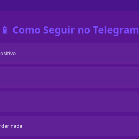
📱 Como Seguir no Telegram
ositivo
erder nada