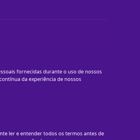
essoais fornecidas durante o uso de nossos
 contínua da experiência de nossos
nte ler e entender todos os termos antes de