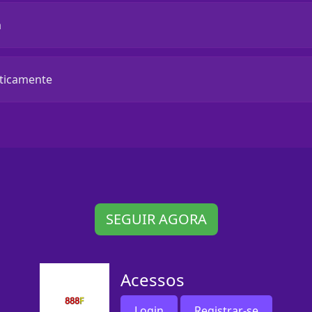
a
aticamente
SEGUIR AGORA
Acessos
Login
Registrar-se