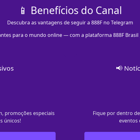
📱 Benefícios do Canal
Descubra as vantagens de seguir a 888F no Telegram
ntes para o mundo online — com a plataforma 888F Brasil 
sivos
📢 Notí
m, promoções especiais
Fique por dentro d
s únicos!
eventos 