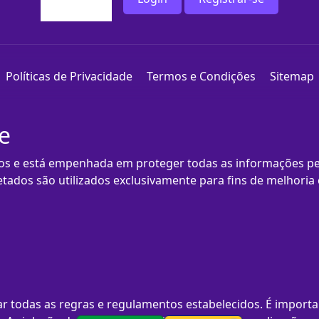
Políticas de Privacidade
Termos e Condições
Sitemap
de
rios e está empenhada em proteger todas as informações p
tados são utilizados exclusivamente para fins de melhoria
 todas as regras e regulamentos estabelecidos. É importa