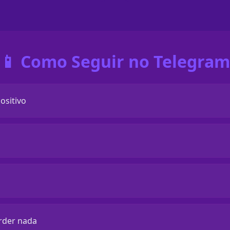
📱 Como Seguir no Telegram
ositivo
erder nada