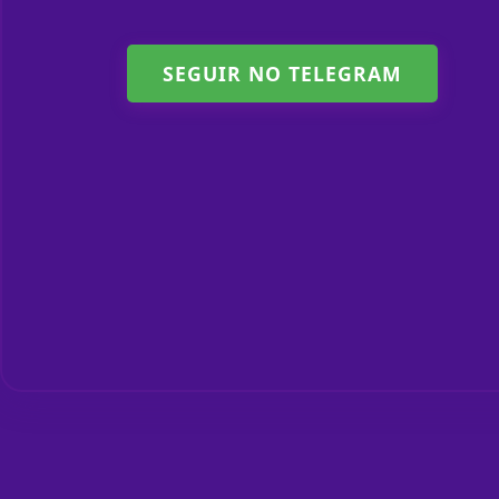
SEGUIR NO TELEGRAM