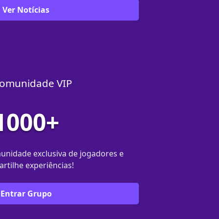
Ver Notícias
Comunidade VIP
1000+
unidade exclusiva de jogadores e
rtilhe experiências!
Entrar Grupo