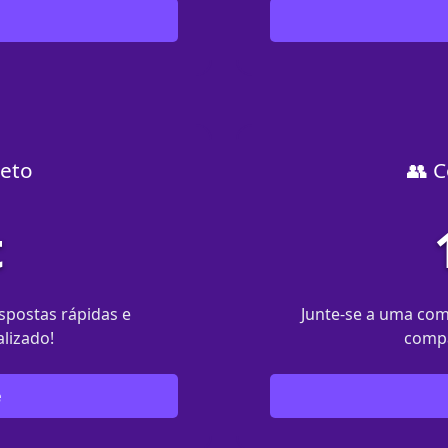
reto
👥 
t
espostas rápidas e
Junte-se a uma com
lizado!
compa
e