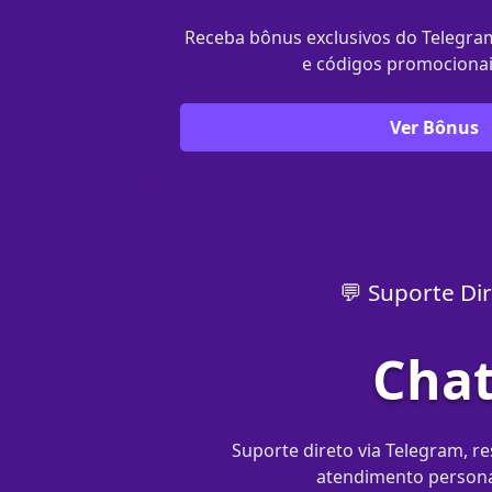
Receba bônus exclusivos do Telegra
e códigos promocionai
Ver Bônus
💬 Suporte Di
Cha
Suporte direto via Telegram, r
atendimento persona