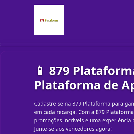
📱 879 Platafor
Plataforma de A
Cadastre-se na 879 Plataforma para ga
em cada recarga. Com a 879 Plataforma
promoções incríveis e uma experiência d
Junte-se aos vencedores agora!