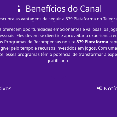
📱 Benefícios do Canal
scubra as vantagens de seguir a 879 Plataforma no Teleg
 oferecem oportunidades emocionantes e valiosas, os jog
pessoais. Eles devem se divertir e aproveitar a experiência
 os Programas de Recompensas no site
879 Plataforma
rep
gível pelo tempo e recursos investidos em jogos. Com uma
te, esses programas têm o potencial de transformar a expe
gratificante.
sivos
📢 Notí