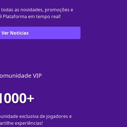
e todas as novidades, promoções e
9 Plataforma em tempo real!
Ver Notícias
Comunidade VIP
1000+
unidade exclusiva de jogadores e
rtilhe experiências!