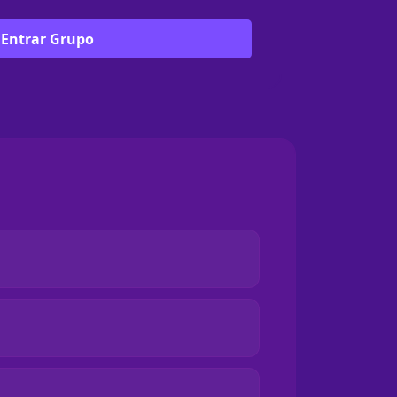
Entrar Grupo