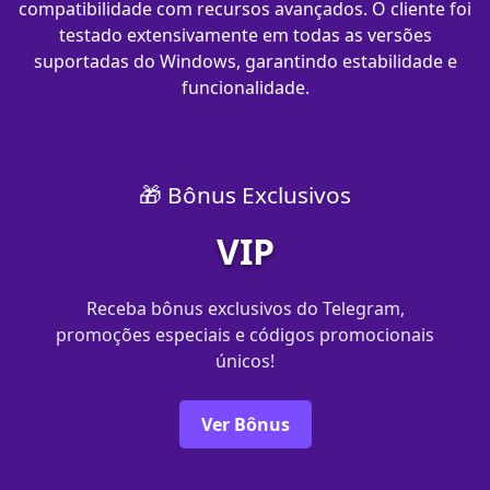
compatibilidade com recursos avançados. O cliente foi
testado extensivamente em todas as versões
suportadas do Windows, garantindo estabilidade e
funcionalidade.
🎁 Bônus Exclusivos
VIP
Receba bônus exclusivos do Telegram,
promoções especiais e códigos promocionais
únicos!
Ver Bônus