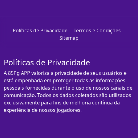
Políticas de Privacidade
Termos e Condições
Sitemap
Políticas de Privacidade
A 85Pg APP valoriza a privacidade de seus usuários e
está empenhada em proteger todas as informações
pessoais fornecidas durante o uso de nossos canais de
comunicação. Todos os dados coletados são utilizados
exclusivamente para fins de melhoria contínua da
experiência de nossos jogadores.