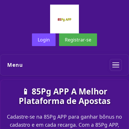
Login
Registrar-se
Menu
📱 85Pg APP A Melhor
Plataforma de Apostas
Cadastre-se na 85Pg APP para ganhar bônus no
cadastro e em cada recarga. Com a 85Pg APP,