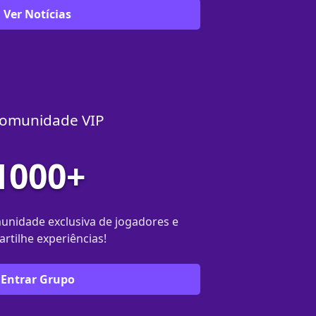
Ver Notícias
Comunidade VIP
1000+
unidade exclusiva de jogadores e
rtilhe experiências!
Entrar Grupo