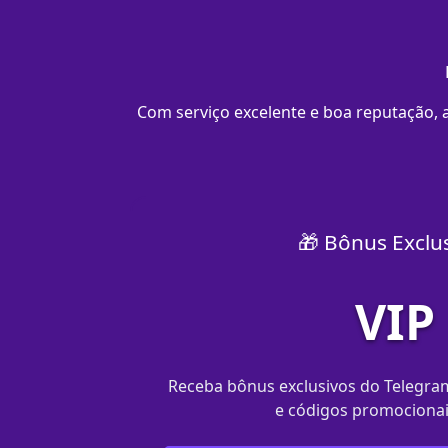
Com serviço excelente e boa reputação, 
🎁 Bônus Exclu
VIP
Receba bônus exclusivos do Telegra
e códigos promocionai