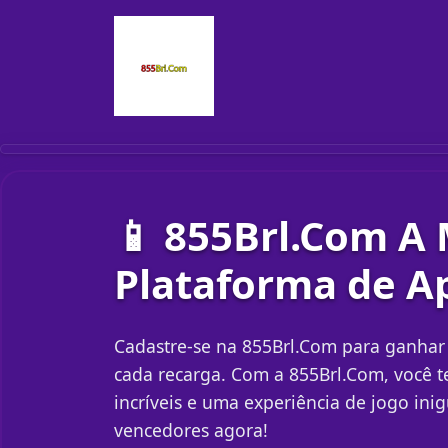
📱 855Brl.Com A
Plataforma de A
Cadastre-se na 855Brl.Com para ganhar
cada recarga. Com a 855Brl.Com, você 
incríveis e uma experiência de jogo inig
vencedores agora!