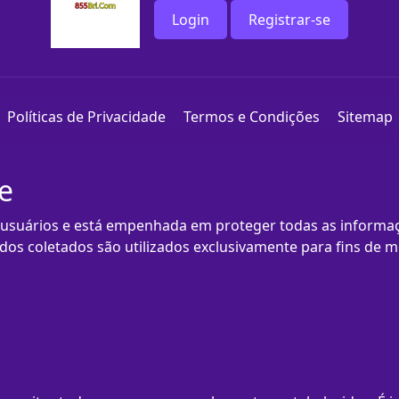
Login
Registrar-se
Políticas de Privacidade
Termos e Condições
Sitemap
de
s usuários e está empenhada em proteger todas as informa
os coletados são utilizados exclusivamente para fins de m