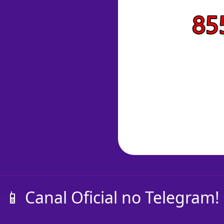
📱 Canal Oficial no Telegram!