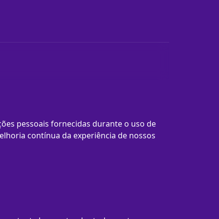
ções pessoais fornecidas durante o uso de
elhoria contínua da experiência de nossos