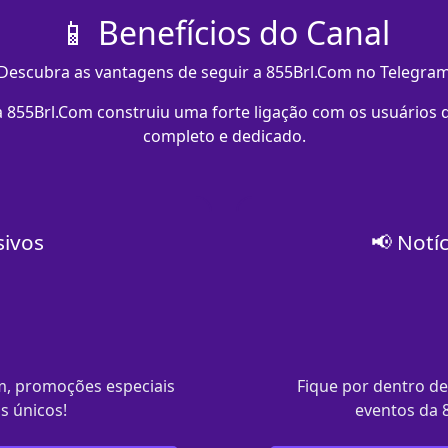
📱 Benefícios do Canal
Descubra as vantagens de seguir a 855Brl.Com no Telegra
a 855Brl.Com construiu uma forte ligação com os usuários d
completo e dedicado.
sivos
📢 Notí
m, promoções especiais
Fique por dentro d
s únicos!
eventos da 