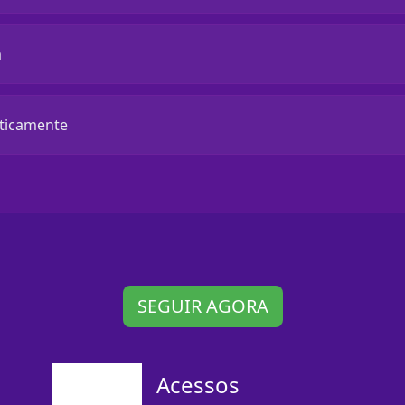
a
aticamente
SEGUIR AGORA
Acessos