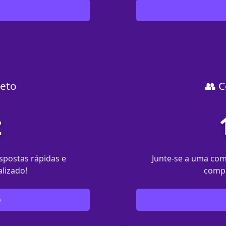
reto
👥 
t
espostas rápidas e
Junte-se a uma com
lizado!
compa
e