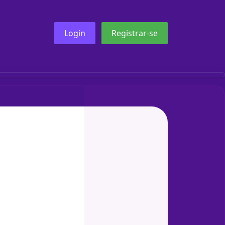
Login
Registrar-se