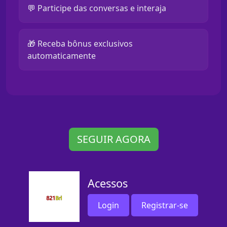
💬 Participe das conversas e interaja
🎁 Receba bônus exclusivos
automaticamente
SEGUIR AGORA
Acessos
Login
Registrar-se