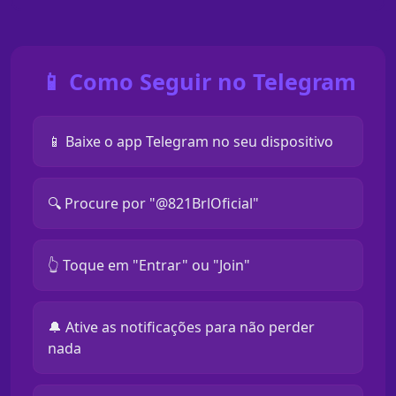
📱 Como Seguir no Telegram
📱 Baixe o app Telegram no seu dispositivo
🔍 Procure por "@821BrlOficial"
👆 Toque em "Entrar" ou "Join"
🔔 Ative as notificações para não perder
nada