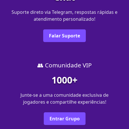
Suporte direto via Telegram, respostas rápidas e
atendimento personalizado!
Falar Suporte
👥 Comunidade VIP
1000+
Junte-se a uma comunidade exclusiva de
jogadores e compartilhe experiências!
Entrar Grupo