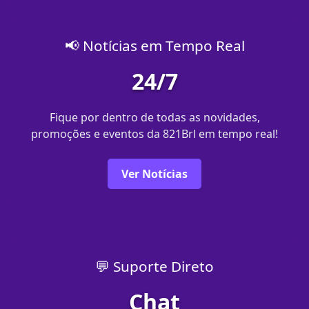
📢 Notícias em Tempo Real
24/7
Fique por dentro de todas as novidades,
promoções e eventos da 821Brl em tempo real!
Ver Notícias
💬 Suporte Direto
Chat