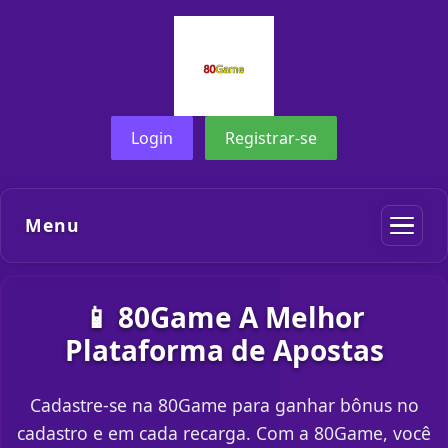
Login
Registrar-se
Menu
📱 80Game A Melhor
Plataforma de Apostas
Cadastre-se na 80Game para ganhar bônus no
cadastro e em cada recarga. Com a 80Game, você