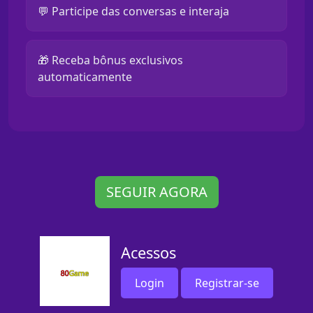
💬 Participe das conversas e interaja
🎁 Receba bônus exclusivos
automaticamente
SEGUIR AGORA
Acessos
Login
Registrar-se