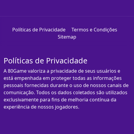
Políticas de Privacidade
Termos e Condições
Sitemap
Políticas de Privacidade
A 80Game valoriza a privacidade de seus usuários e
está empenhada em proteger todas as informações
pessoais fornecidas durante o uso de nossos canais de
comunicação. Todos os dados coletados são utilizados
exclusivamente para fins de melhoria contínua da
experiência de nossos jogadores.