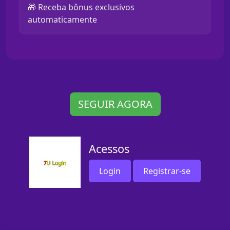
🎁 Receba bônus exclusivos
automaticamente
SEGUIR AGORA
Acessos
Login
Registrar-se