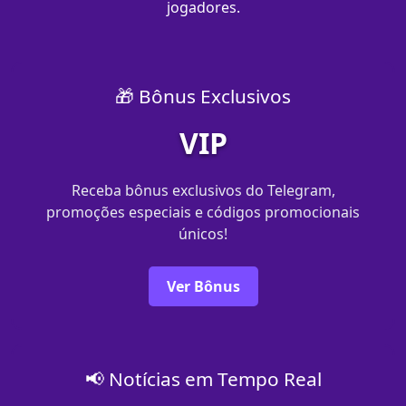
jogadores.
🎁 Bônus Exclusivos
VIP
Receba bônus exclusivos do Telegram,
promoções especiais e códigos promocionais
únicos!
Ver Bônus
📢 Notícias em Tempo Real