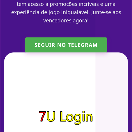
tem acesso a promoções incríveis e uma
experiência de jogo inigualável. Junte-se aos
vencedores agora!
SEGUIR NO TELEGRAM