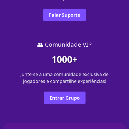
Falar Suporte
👥 Comunidade VIP
1000+
Junte-se a uma comunidade exclusiva de
jogadores e compartilhe experiências!
Entrar Grupo