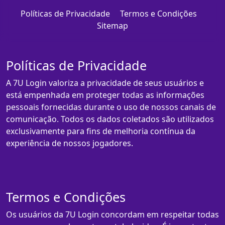
Políticas de Privacidade
Termos e Condições
Sitemap
Políticas de Privacidade
A 7U Login valoriza a privacidade de seus usuários e
está empenhada em proteger todas as informações
pessoais fornecidas durante o uso de nossos canais de
comunicação. Todos os dados coletados são utilizados
exclusivamente para fins de melhoria contínua da
experiência de nossos jogadores.
Termos e Condições
Os usuários da 7U Login concordam em respeitar todas