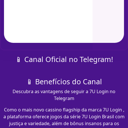
📱 Canal Oficial no Telegram!
📱 Benefícios do Canal
Descubra as vantagens de seguir a 7U Login no
Telegram
Como o mais novo cassino flagship da marca 7U Login ,
a plataforma oferece jogos da série 7U Login Brasil com
justiça e variedade, além de bônus insanos para os