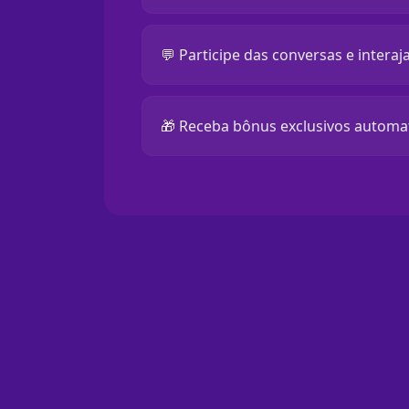
💬 Participe das conversas e interaj
🎁 Receba bônus exclusivos autom