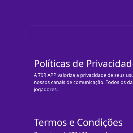
Políticas de Privacida
A 79R APP valoriza a privacidade de seus u
nossos canais de comunicação. Todos os dad
jogadores.
Termos e Condições