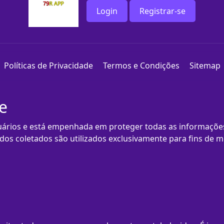
Login
Registrar-se
Políticas de Privacidade
Termos e Condições
Sitemap
de
suários e está empenhada em proteger todas as informaçõe
os coletados são utilizados exclusivamente para fins de m