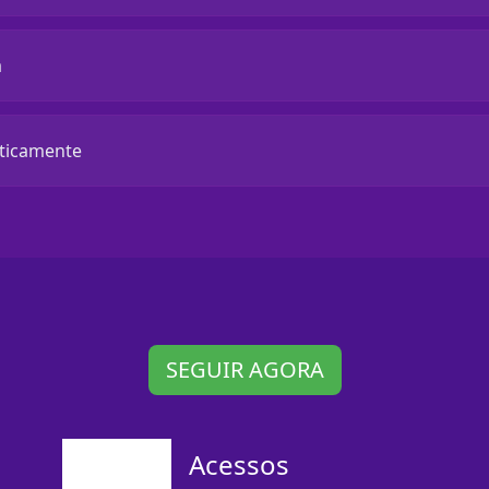
a
aticamente
SEGUIR AGORA
Acessos