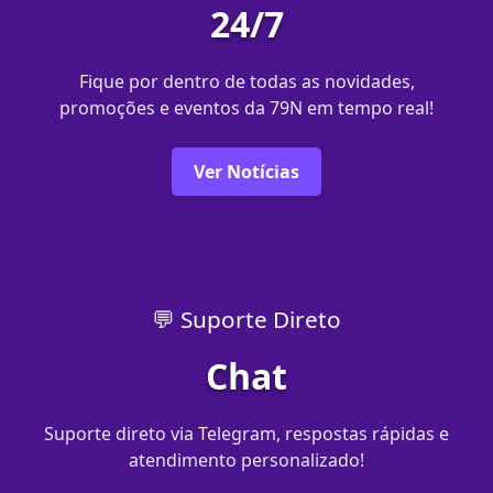
24/7
Fique por dentro de todas as novidades,
promoções e eventos da 79N em tempo real!
Ver Notícias
💬 Suporte Direto
Chat
Suporte direto via Telegram, respostas rápidas e
atendimento personalizado!