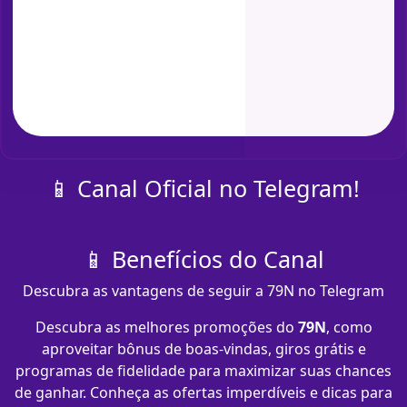
📱 Canal Oficial no Telegram!
📱 Benefícios do Canal
Descubra as vantagens de seguir a 79N no Telegram
Descubra as melhores promoções do
79N
, como
aproveitar bônus de boas-vindas, giros grátis e
programas de fidelidade para maximizar suas chances
de ganhar. Conheça as ofertas imperdíveis e dicas para