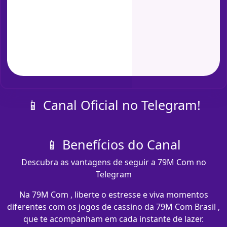
📱 Canal Oficial no Telegram!
📱 Benefícios do Canal
Descubra as vantagens de seguir a 79M Com no
Telegram
Na 79M Com , liberte o estresse e viva momentos
diferentes com os jogos de cassino da 79M Com Brasil ,
que te acompanham em cada instante de lazer.