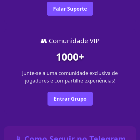
Falar Suporte
👥 Comunidade VIP
1000+
Junte-se a uma comunidade exclusiva de
jogadores e compartilhe experiências!
Entrar Grupo
📱 Como Seguir no Telegram