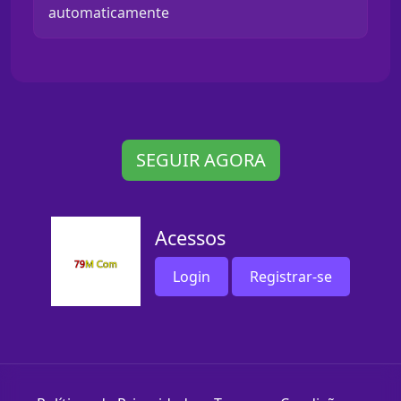
automaticamente
SEGUIR AGORA
Acessos
Login
Registrar-se