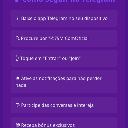
📱 Baixe o app Telegram no seu dispositivo
🔍 Procure por "@79M ComOficial"
👆 Toque em "Entrar" ou "Join"
🔔 Ative as notificações para não perder
nada
💬 Participe das conversas e interaja
🎁 Receba bônus exclusivos