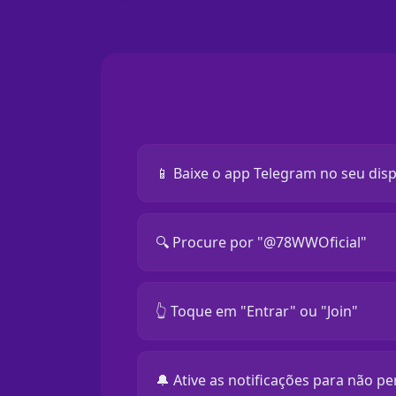
📱 Baixe o app Telegram no seu disp
🔍 Procure por "@78WWOficial"
👆 Toque em "Entrar" ou "Join"
🔔 Ative as notificações para não p