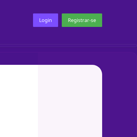
Login
Registrar-se