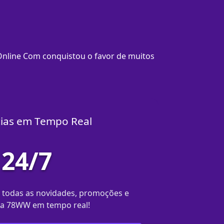
nline Com conquistou o favor de muitos
cias em Tempo Real
24/7
e todas as novidades, promoções e
da 78WW em tempo real!