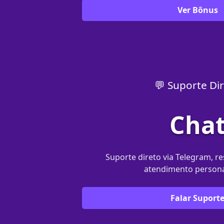
Ver Bônus
💬 Suporte Di
Cha
Suporte direto via Telegram, r
atendimento persona
Falar Suport