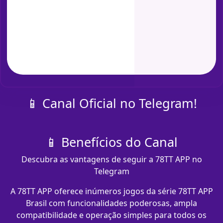
📱 Canal Oficial no Telegram!
📱 Benefícios do Canal
Descubra as vantagens de seguir a 78TT APP no
Telegram
A 78TT APP oferece inúmeros jogos da série 78TT APP
Brasil com funcionalidades poderosas, ampla
compatibilidade e operação simples para todos os