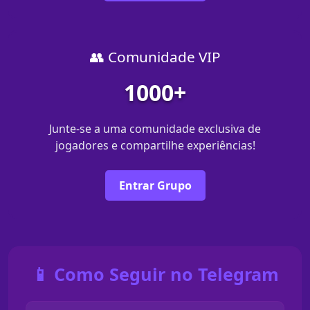
👥 Comunidade VIP
1000+
Junte-se a uma comunidade exclusiva de
jogadores e compartilhe experiências!
Entrar Grupo
📱 Como Seguir no Telegram