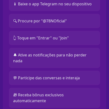
📱 Baixe o app Telegram no seu dispositivo
🔍 Procure por "@78NOficial"
👆 Toque em "Entrar" ou "Join"
🔔 Ative as notificações para não perder
nada
💬 Participe das conversas e interaja
🎁 Receba bônus exclusivos
automaticamente