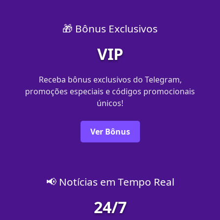
🎁 Bônus Exclusivos
VIP
Receba bônus exclusivos do Telegram,
promoções especiais e códigos promocionais
únicos!
Ver Bônus
📢 Notícias em Tempo Real
24/7