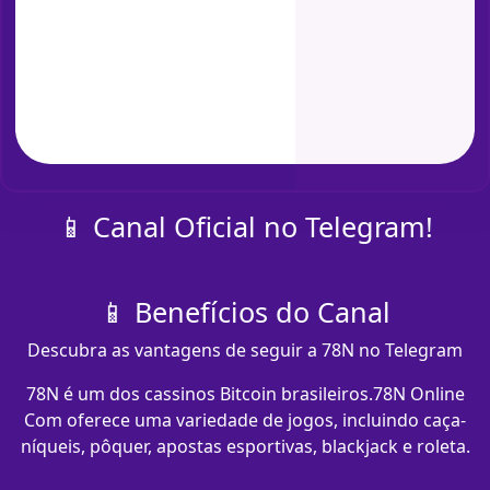
📱 Canal Oficial no Telegram!
📱 Benefícios do Canal
Descubra as vantagens de seguir a 78N no Telegram
78N é um dos cassinos Bitcoin brasileiros.78N Online
Com oferece uma variedade de jogos, incluindo caça-
níqueis, pôquer, apostas esportivas, blackjack e roleta.