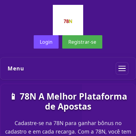
Login
Registrar-se
Menu
📱 78N A Melhor Plataforma
de Apostas
Cadastre-se na 78N para ganhar bônus no
cadastro e em cada recarga. Com a 78N, você tem