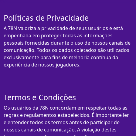
Políticas de Privacidade
A 78N valoriza a privacidade de seus usuários e está
empenhada em proteger todas as informações
pessoais fornecidas durante o uso de nossos canais de
comunicação. Todos os dados coletados são utilizados
exclusivamente para fins de melhoria contínua da
experiência de nossos jogadores.
Termos e Condições
Os usuários da 78N concordam em respeitar todas as
regras e regulamentos estabelecidos. É importante ler
e entender todos os termos antes de participar de
nossos canais de comunicação. A violação destes