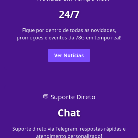
24/7
Fique por dentro de todas as novidades,
promoções e eventos da 78G em tempo real!
Ver Notícias
💬 Suporte Direto
Chat
Suporte direto via Telegram, respostas rápidas e
atendimento personalizado!