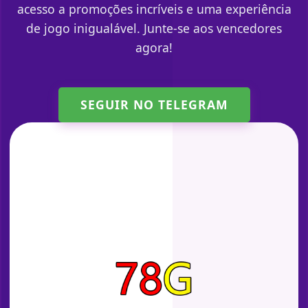
acesso a promoções incríveis e uma experiência
de jogo inigualável. Junte-se aos vencedores
agora!
SEGUIR NO TELEGRAM