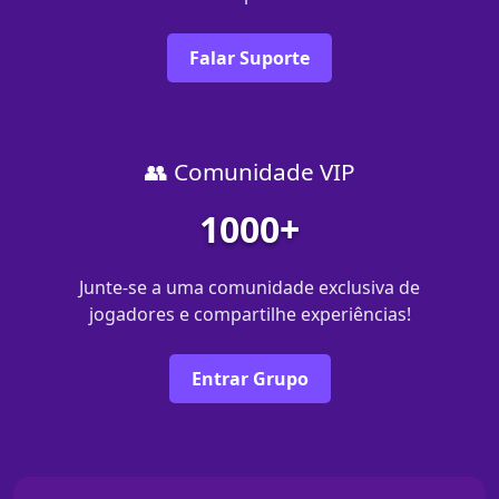
Falar Suporte
👥 Comunidade VIP
1000+
Junte-se a uma comunidade exclusiva de
jogadores e compartilhe experiências!
Entrar Grupo