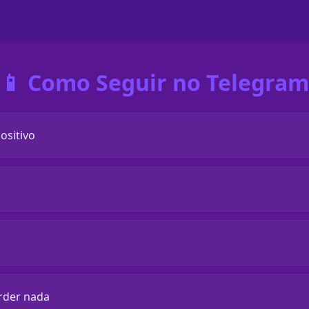
📱 Como Seguir no Telegram
ositivo
erder nada