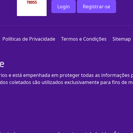
Login
Registrar-se
Políticas de Privacidade
Termos e Condições
Sitemap
de
ários e está empenhada em proteger todas as informações 
os coletados são utilizados exclusivamente para fins de m