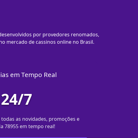
s desenvolvidos por provedores renomados,
 no mercado de cassinos online no Brasil.
cias em Tempo Real
24/7
e todas as novidades, promoções e
da 78955 em tempo real!