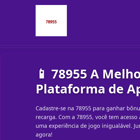
📱 78955 A Melh
Plataforma de A
Cadastre-se na 78955 para ganhar bônu
recarga. Com a 78955, você tem acesso 
uma experiência de jogo inigualável. J
agora!