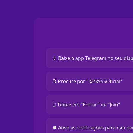
📱 Baixe o app Telegram no seu disp
🔍 Procure por "@78955Oficial"
👆 Toque em "Entrar" ou "Join"
🔔 Ative as notificações para não p