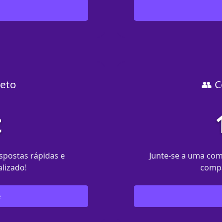
reto
👥 
t
espostas rápidas e
Junte-se a uma com
lizado!
compa
e