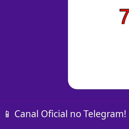
📱 Canal Oficial no Telegram!