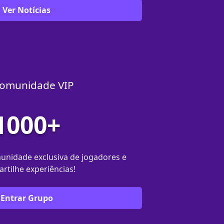
Ver Notícias
Comunidade VIP
1000+
unidade exclusiva de jogadores e
rtilhe experiências!
Entrar Grupo