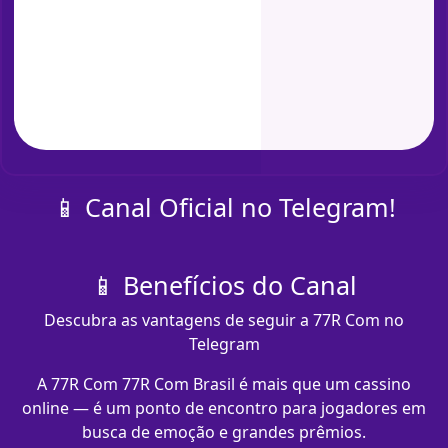
📱 Canal Oficial no Telegram!
📱 Benefícios do Canal
Descubra as vantagens de seguir a 77R Com no
Telegram
A 77R Com 77R Com Brasil é mais que um cassino
online — é um ponto de encontro para jogadores em
busca de emoção e grandes prêmios.