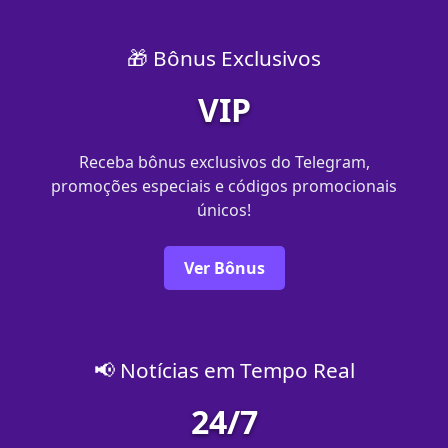
🎁 Bônus Exclusivos
VIP
Receba bônus exclusivos do Telegram,
promoções especiais e códigos promocionais
únicos!
Ver Bônus
📢 Notícias em Tempo Real
24/7