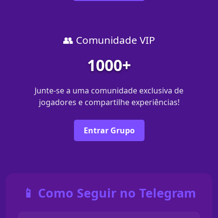
👥 Comunidade VIP
1000+
Junte-se a uma comunidade exclusiva de
jogadores e compartilhe experiências!
Entrar Grupo
📱 Como Seguir no Telegram