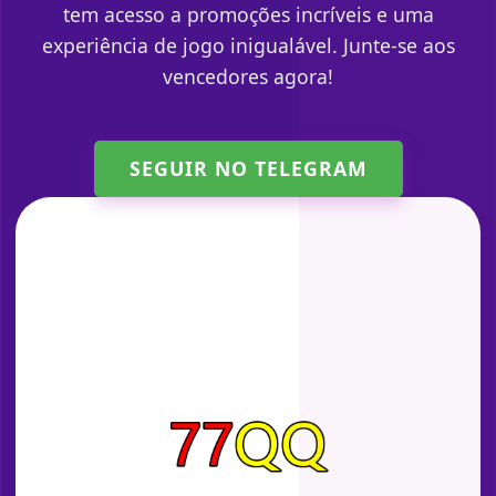
tem acesso a promoções incríveis e uma
experiência de jogo inigualável. Junte-se aos
vencedores agora!
SEGUIR NO TELEGRAM