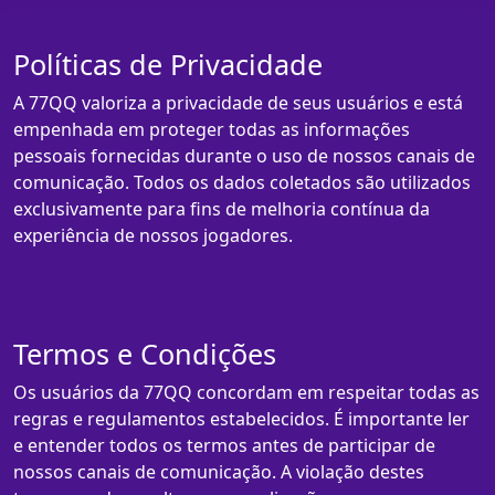
Políticas de Privacidade
A 77QQ valoriza a privacidade de seus usuários e está
empenhada em proteger todas as informações
pessoais fornecidas durante o uso de nossos canais de
comunicação. Todos os dados coletados são utilizados
exclusivamente para fins de melhoria contínua da
experiência de nossos jogadores.
Termos e Condições
Os usuários da 77QQ concordam em respeitar todas as
regras e regulamentos estabelecidos. É importante ler
e entender todos os termos antes de participar de
nossos canais de comunicação. A violação destes