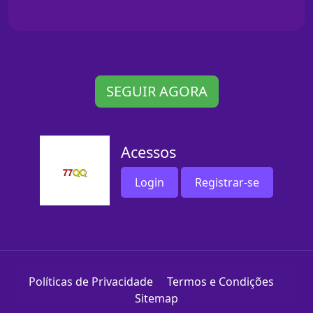
SEGUIR AGORA
Acessos
Login
Registrar-se
Políticas de Privacidade
Termos e Condições
Sitemap