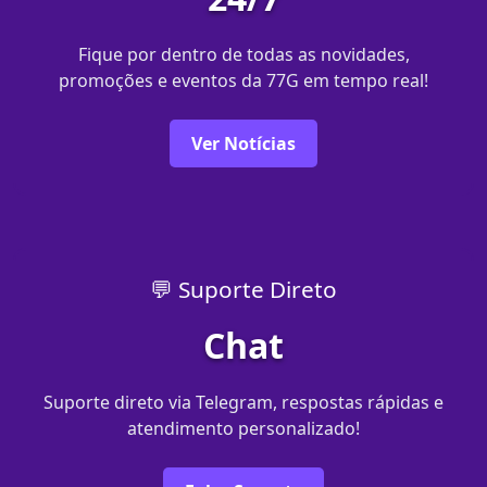
Fique por dentro de todas as novidades,
promoções e eventos da 77G em tempo real!
Ver Notícias
💬 Suporte Direto
Chat
Suporte direto via Telegram, respostas rápidas e
atendimento personalizado!