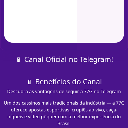
📱 Canal Oficial no Telegram!
📱 Benefícios do Canal
Descubra as vantagens de seguir a 77G no Telegram
Um dos cassinos mais tradicionais da indústria — a 77G
oferece apostas esportivas, crupiês ao vivo, caça-
níqueis e vídeo pôquer com a melhor experiência do
Brasil.