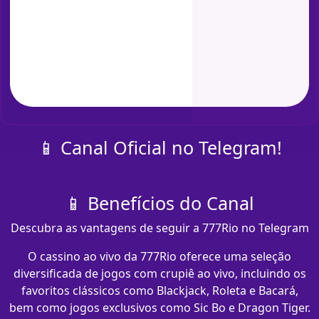
📱 Canal Oficial no Telegram!
📱 Benefícios do Canal
Descubra as vantagens de seguir a 777Rio no Telegram
O cassino ao vivo da 777Rio oferece uma seleção
diversificada de jogos com crupiê ao vivo, incluindo os
favoritos clássicos como Blackjack, Roleta e Bacará,
bem como jogos exclusivos como Sic Bo e Dragon Tiger.