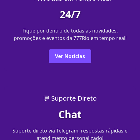
24/7
Fique por dentro de todas as novidades,
promoções e eventos da 777Rio em tempo real!
Ver Notícias
💬 Suporte Direto
Chat
Suporte direto via Telegram, respostas rápidas e
atendimento personalizado!