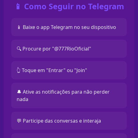
📱 Como Seguir no Telegram
📱 Baixe o app Telegram no seu dispositivo
🔍 Procure por "@777RioOficial"
👆 Toque em "Entrar" ou "Join"
🔔 Ative as notificações para não perder
nada
💬 Participe das conversas e interaja