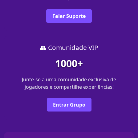
Falar Suporte
👥 Comunidade VIP
1000+
Junte-se a uma comunidade exclusiva de
jogadores e compartilhe experiências!
Entrar Grupo