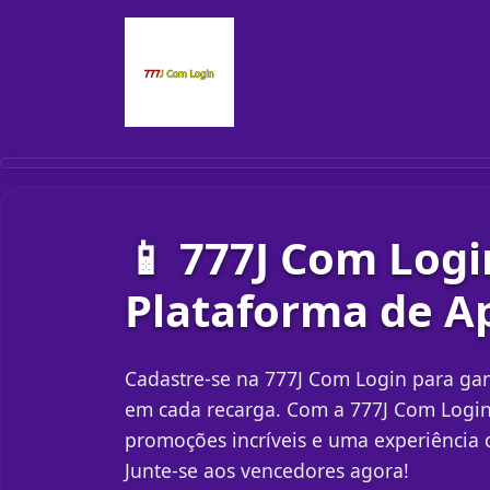
📱 777J Com Log
Plataforma de A
Cadastre-se na 777J Com Login para ga
em cada recarga. Com a 777J Com Login
promoções incríveis e uma experiência d
Junte-se aos vencedores agora!