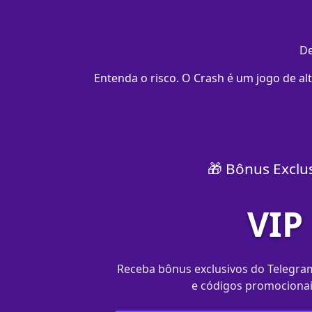
De
Entenda o risco. O Crash é um jogo de a
🎁 Bônus Exclu
VIP
Receba bônus exclusivos do Telegra
e códigos promocionai