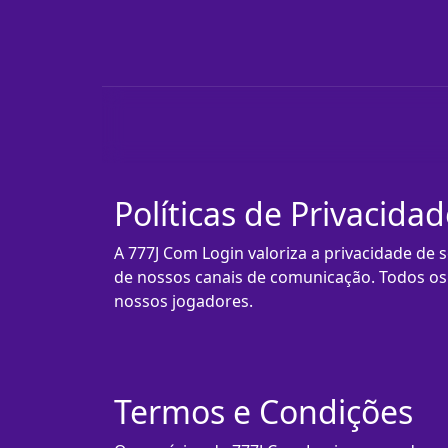
Políticas de Privacida
A 777J Com Login valoriza a privacidade de
de nossos canais de comunicação. Todos os 
nossos jogadores.
Termos e Condições