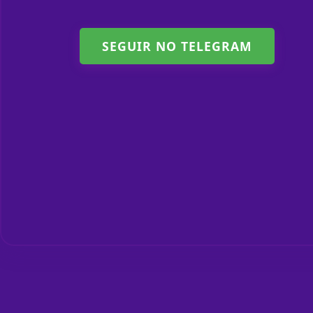
SEGUIR NO TELEGRAM