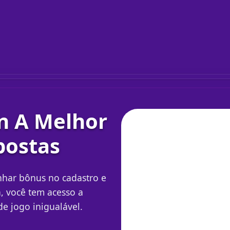
in A Melhor
postas
nhar bônus no cadastro e
, você tem acesso a
e jogo inigualável.