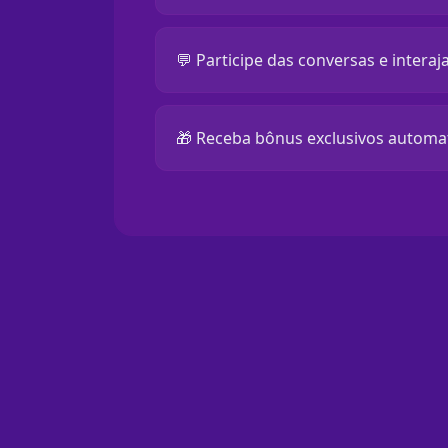
💬 Participe das conversas e interaj
🎁 Receba bônus exclusivos autom