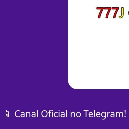
📱 Canal Oficial no Telegram!