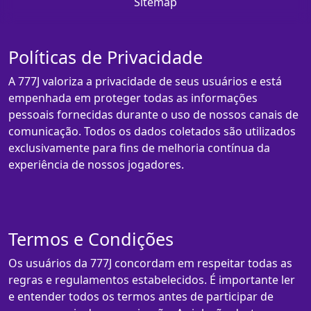
Sitemap
Políticas de Privacidade
A 777J valoriza a privacidade de seus usuários e está
empenhada em proteger todas as informações
pessoais fornecidas durante o uso de nossos canais de
comunicação. Todos os dados coletados são utilizados
exclusivamente para fins de melhoria contínua da
experiência de nossos jogadores.
Termos e Condições
Os usuários da 777J concordam em respeitar todas as
regras e regulamentos estabelecidos. É importante ler
e entender todos os termos antes de participar de