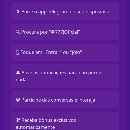
📱 Baixe o app Telegram no seu dispositivo
🔍 Procure por "@777JOficial"
👆 Toque em "Entrar" ou "Join"
🔔 Ative as notificações para não perder
nada
💬 Participe das conversas e interaja
🎁 Receba bônus exclusivos
automaticamente