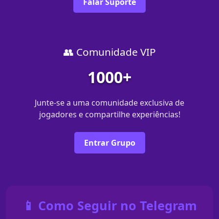
Falar Suporte
👥 Comunidade VIP
1000+
Junte-se a uma comunidade exclusiva de
jogadores e compartilhe experiências!
Entrar Grupo
📱 Como Seguir no Telegram