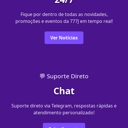
Fique por dentro de todas as novidades,
promoções e eventos da 777J em tempo real!
Ver Notícias
💬 Suporte Direto
Chat
Suporte direto via Telegram, respostas rápidas e
atendimento personalizado!