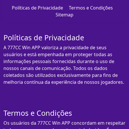
Políticas de Privacidade
Termos e Condições
Sitemap
Políticas de Privacidade
A 777CC Win APP valoriza a privacidade de seus
usuários e está empenhada em proteger todas as
informações pessoais fornecidas durante o uso de
nossos canais de comunicação. Todos os dados
coletados são utilizados exclusivamente para fins de
melhoria contínua da experiência de nossos jogadores.
Termos e Condições
Os usuários da 777CC Win APP concordam em respeitar