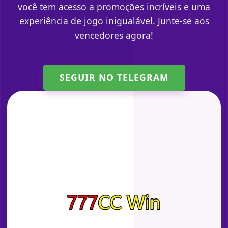
você tem acesso a promoções incríveis e uma
experiência de jogo inigualável. Junte-se aos
vencedores agora!
SEGUIR NO TELEGRAM