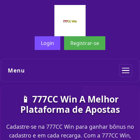
Login
Registrar-se
Menu
📱 777CC Win A Melhor
Plataforma de Apostas
Cadastre-se na 777CC Win para ganhar bônus no
cadastro e em cada recarga. Com a 777CC Win,